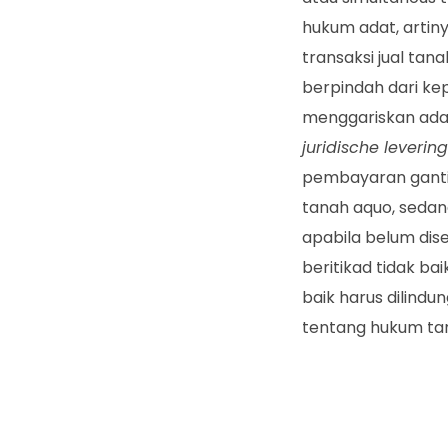
hukum adat, artin
transaksi jual tan
berpindah dari ke
menggariskan ad
juridische levering
pembayaran ganti 
tanah aquo, sedan
apabila belum dis
beritikad tidak b
baik harus dilindu
tentang hukum tan