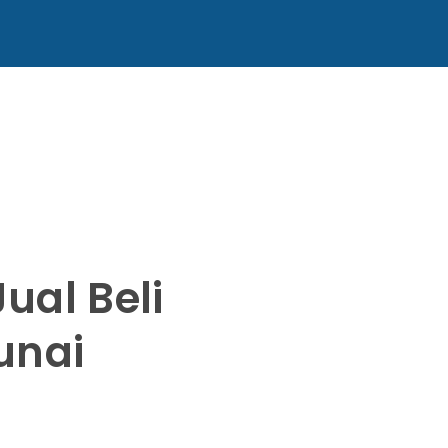
ual Beli
unai