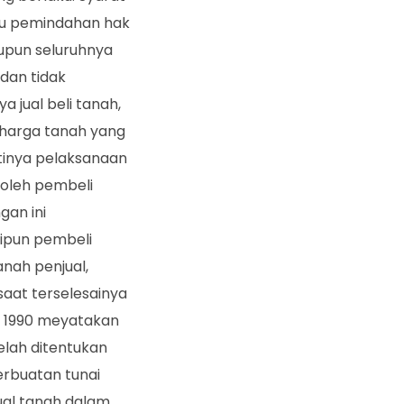
tu pemindahan hak
upun seluruhnya
dan tidak
 jual beli tanah,
 harga tanah yang
tinya pelaksanaan
r oleh pembeli
gan ini
ipun pembeli
nah penjual,
saat terselesainya
r 1990 meyatakan
elah ditentukan
erbuatan tunai
jual tanah dalam