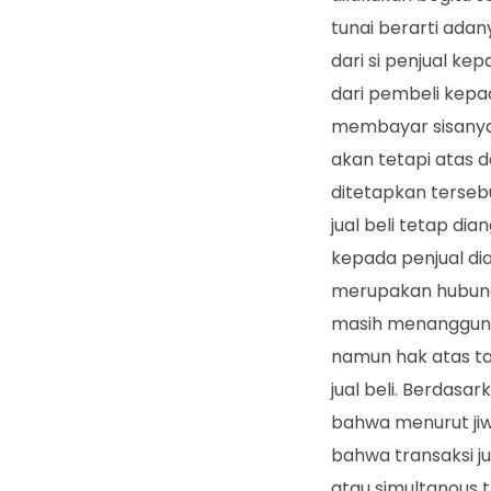
tunai berarti ada
dari si penjual k
dari pembeli kepa
membayar sisanya, 
akan tetapi atas 
ditetapkan terseb
jual beli tetap di
kepada penjual di
merupakan hubung
masih menanggung 
namun hak atas ta
jual beli. Berdas
bahwa menurut jiw
bahwa transaksi ju
atau simultanous t