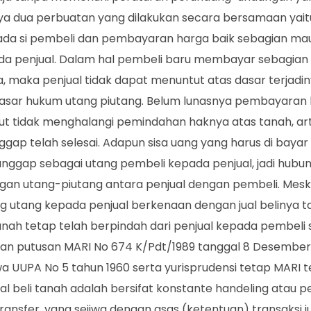
nya dua perbuatan yang dilakukan secara bersamaan yai
epada si pembeli dan pembayaran harga baik sebagian ma
da penjual. Dalam hal pembeli baru membayar sebagian 
maka penjual tidak dapat menuntut atas dasar terjadinya
dasar hukum utang piutang. Belum lunasnya pembayaran
ut tidak menghalangi pemindahan haknya atas tanah, ar
anggap telah selesai. Adapun sisa uang yang harus di baya
anggap sebagai utang pembeli kepada penjual, jadi hubun
an utang-piutang antara penjual dengan pembeli. Mesk
utang kepada penjual berkenaan dengan jual belinya ta
nah tetap telah berpindah dari penjual kepada pembeli 
arkan putusan MARI No 674 K/Pdt/1989 tanggal 8 Desembe
a UUPA No 5 tahun 1960 serta yurisprudensi tetap MARI t
al beli tanah adalah bersifat konstante handeling atau p
ransfer, yang sejiwa dengan asas (ketentuan) transaksi 