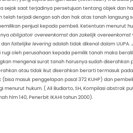
ya sejak saat terjadinya persetujuan tentang objek dan h
ah telah terjadi dengan sah dan hak atas tanah langsung 
pemilikan penjual kepada pembeli. Ketentuan menurut 
anya
obligatoir overeenkomst
dan
zakelijk overeenkomst
dan
faitelijke levering
adalah tidak dikenal dalam UUPA. 
rugi oleh perusahaan kepada pemilik tanah maka berali
gkan mengenai surat tanah harusnya sudah diserahkan p
erahkan atau tidak ikut diserahkan berarti termasuk pada
aik (bisa masuk penggelapan pasal 372 KUHP) dan pembeli
ngi menurut hukum. ( Ali Budiarto, SH, Kompilasi abstrak p
ah hlm 140, Penerbit IKAHI tahun 2000).