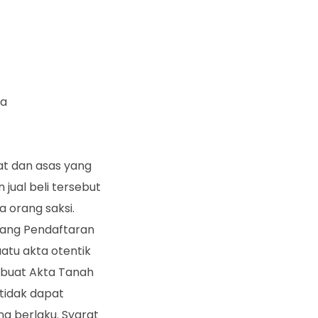
ka
t dan asas yang
 jual beli tersebut
 orang saksi.
tang Pendaftaran
atu akta otentik
mbuat Akta Tanah
tidak dapat
g berlaku. Syarat