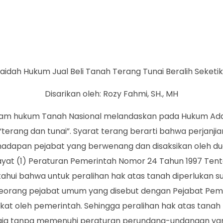
aidah Hukum Jual Beli Tanah Terang Tunai Beralih Seketi
Disarikan oleh: Rozy Fahmi, SH., MH
dalam hukum Tanah Nasional melandaskan pada Hukum Ada
terang dan tunai”. Syarat terang berarti bahwa perjanjian
ihadapan pejabat yang berwenang dan disaksikan oleh dua
ayat (1) Peraturan Pemerintah Nomor 24 Tahun 1997 Ten
tahui bahwa untuk peralihan hak atas tanah diperlukan su
 seorang pejabat umum yang disebut dengan Pejabat Pe
kat oleh pemerintah. Sehingga peralihan hak atas tanah 
saja tanpa memenuhi peraturan perundang-undangan yan