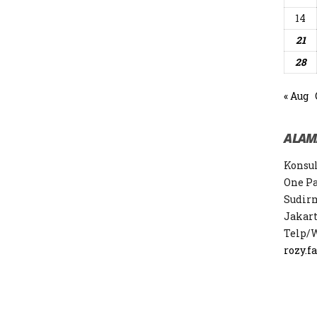
14
21
28
« Aug
ALAM
Konsul
One Pac
Sudirm
Jakart
Telp/
rozy.