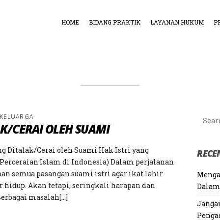
HOME
BIDANG PRAKTIK
LAYANAN HUKUM
P
 KELUARGA
AK/CERAI OLEH SUAMI
g Ditalak/Cerai oleh Suami Hak Istri yang
RECE
Perceraian Islam di Indonesia) Dalam perjalanan
n semua pasangan suami istri agar ikat lahir
Menga
r hidup. Akan tetapi, seringkali harapan dan
Dalam
Berbagai masalah[…]
Janga
Penga