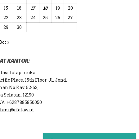
15
16
17
18
19
20
22
23
24
25
26
27
29
30
Oct »
AT KANTOR:
tasi tatap muka:
ific Place, 15th Floor, Jl. Jend.
an No.Kav. 52-53,
a Selatan
,
12190
WA: +6287885850050
fahmi@rfalaw.id