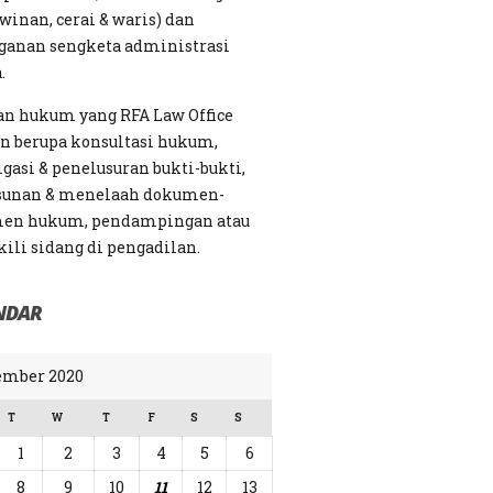
winan, cerai & waris) dan
ganan sengketa administrasi
.
an hukum yang RFA Law Office
n berupa konsultasi hukum,
igasi & penelusuran bukti-bukti,
sunan & menelaah dokumen-
en hukum, pendampingan atau
li sidang di pengadilan.
NDAR
ember 2020
T
W
T
F
S
S
1
2
3
4
5
6
8
9
10
11
12
13