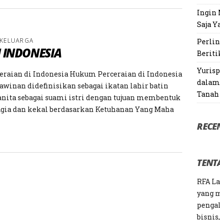
Ingin 
Saja Y
 KELUARGA
Perli
 INDONESIA
Beriti
Yuris
raian di Indonesia Hukum Perceraian di Indonesia
dalam 
awinan didefinisikan sebagai ikatan lahir batin
Tanah
anita sebagai suami istri dengan tujuan membentuk
agia dan kekal berdasarkan Ketuhanan Yang Maha
RECE
TENT
RFA L
yang 
pengal
bisnis