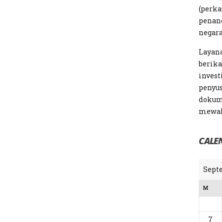
(perka
penan
negara
Layan
berika
invest
penyu
dokum
mewaki
CALE
Sept
M
7